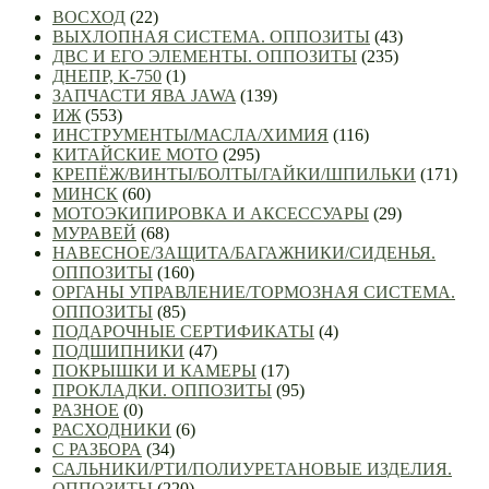
ВОСХОД
(22)
ВЫХЛОПНАЯ СИСТЕМА. ОППОЗИТЫ
(43)
ДВС И ЕГО ЭЛЕМЕНТЫ. ОППОЗИТЫ
(235)
ДНЕПР, К-750
(1)
ЗАПЧАСТИ ЯВА JAWA
(139)
ИЖ
(553)
ИНСТРУМЕНТЫ/МАСЛА/ХИМИЯ
(116)
КИТАЙСКИЕ МОТО
(295)
КРЕПЁЖ/ВИНТЫ/БОЛТЫ/ГАЙКИ/ШПИЛЬКИ
(171)
МИНСК
(60)
МОТОЭКИПИРОВКА И АКСЕССУАРЫ
(29)
МУРАВЕЙ
(68)
НАВЕСНОЕ/ЗАЩИТА/БАГАЖНИКИ/СИДЕНЬЯ.
ОППОЗИТЫ
(160)
ОРГАНЫ УПРАВЛЕНИЕ/ТОРМОЗНАЯ СИСТЕМА.
ОППОЗИТЫ
(85)
ПОДАРОЧНЫЕ СЕРТИФИКАТЫ
(4)
ПОДШИПНИКИ
(47)
ПОКРЫШКИ И КАМЕРЫ
(17)
ПРОКЛАДКИ. ОППОЗИТЫ
(95)
РАЗНОЕ
(0)
РАСХОДНИКИ
(6)
С РАЗБОРА
(34)
САЛЬНИКИ/РТИ/ПОЛИУРЕТАНОВЫЕ ИЗДЕЛИЯ.
ОППОЗИТЫ
(220)