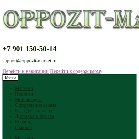
+7 901 150-50-14
support@oppozit-market.ru
Перейти к навигации
Перейти к содержимому
Меню
Магазин
Новости
Мой аккаунт
Оформление заказа
Как сделать заказ
Доставка и оплата
Корзина
Главная
Магазин