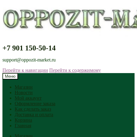
+7 901 150-50-14
support@oppozit-market.ru
Перейти к навигации
Перейти к содержимому
Меню
Магазин
Новости
Мой аккаунт
Оформление заказа
Как сделать заказ
Доставка и оплата
Корзина
Главная
Магазин