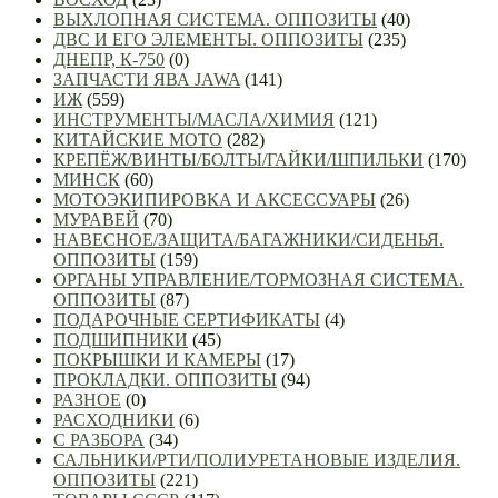
ВЫХЛОПНАЯ СИСТЕМА. ОППОЗИТЫ
(40)
ДВС И ЕГО ЭЛЕМЕНТЫ. ОППОЗИТЫ
(235)
ДНЕПР, К-750
(0)
ЗАПЧАСТИ ЯВА JAWA
(141)
ИЖ
(559)
ИНСТРУМЕНТЫ/МАСЛА/ХИМИЯ
(121)
КИТАЙСКИЕ МОТО
(282)
КРЕПЁЖ/ВИНТЫ/БОЛТЫ/ГАЙКИ/ШПИЛЬКИ
(170)
МИНСК
(60)
МОТОЭКИПИРОВКА И АКСЕССУАРЫ
(26)
МУРАВЕЙ
(70)
НАВЕСНОЕ/ЗАЩИТА/БАГАЖНИКИ/СИДЕНЬЯ.
ОППОЗИТЫ
(159)
ОРГАНЫ УПРАВЛЕНИЕ/ТОРМОЗНАЯ СИСТЕМА.
ОППОЗИТЫ
(87)
ПОДАРОЧНЫЕ СЕРТИФИКАТЫ
(4)
ПОДШИПНИКИ
(45)
ПОКРЫШКИ И КАМЕРЫ
(17)
ПРОКЛАДКИ. ОППОЗИТЫ
(94)
РАЗНОЕ
(0)
РАСХОДНИКИ
(6)
С РАЗБОРА
(34)
САЛЬНИКИ/РТИ/ПОЛИУРЕТАНОВЫЕ ИЗДЕЛИЯ.
ОППОЗИТЫ
(221)