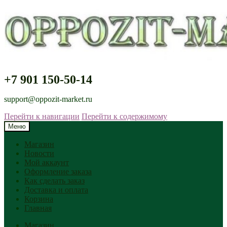
+7 901 150-50-14
support@oppozit-market.ru
Перейти к навигации
Перейти к содержимому
Меню
Магазин
Новости
Мой аккаунт
Оформление заказа
Как сделать заказ
Доставка и оплата
Корзина
Главная
Магазин