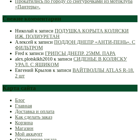
Прокатились по городу со снегурочками из мотоклуба
«Пантеры».
Свежие комментарии
Николай
к записи
ПОДУШКА КОРЫТА КОЛЯСКИ
ИЖ. ПОЛИУРЕТАН
Алексей
к записи
ПОДДОН ДНЕПР «АНТИ-ПЕНЬ». С
ФИЛЬТРОМ
Fred
к записи
ГРИПСЫ ДНЕПР. 25ММ. ПАРА
alex.plotskikh2010
к записи
СИДЕНЬЕ В КОЛЯСКУ
УРАЛ. С ЯЩИКОМ
Евгений Крылов
к записи
ВАЙТВОЛЛЫ ATLAS R-18.
2 шт
Карта сайта
Блог
Главная
Доставка и оплата
Как сделать заказ
Корзина
Магазин
Мой аккаунт
Оформление заказа