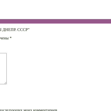
СЫ ДНЕПР. СССР”
ечены
*
ля последующих моих комментариев.