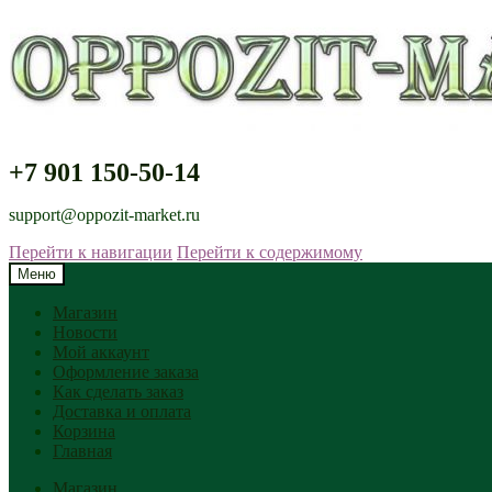
+7 901 150-50-14
support@oppozit-market.ru
Перейти к навигации
Перейти к содержимому
Меню
Магазин
Новости
Мой аккаунт
Оформление заказа
Как сделать заказ
Доставка и оплата
Корзина
Главная
Магазин