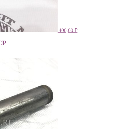
400,00
₽
СР