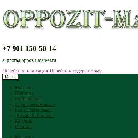
+7 901 150-50-14
support@oppozit-market.ru
Перейти к навигации
Перейти к содержимому
Меню
Магазин
Новости
Мой аккаунт
Оформление заказа
Как сделать заказ
Доставка и оплата
Корзина
Главная
Магазин