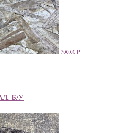
700,00
₽
Л. Б/У