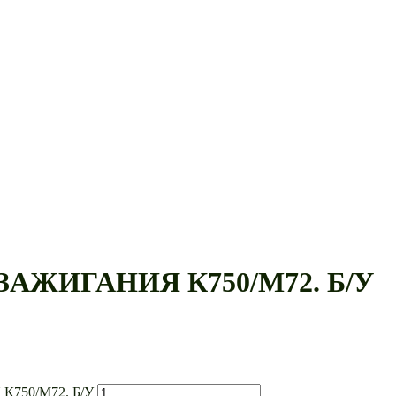
АЖИГАНИЯ К750/М72. Б/У
К750/М72. Б/У