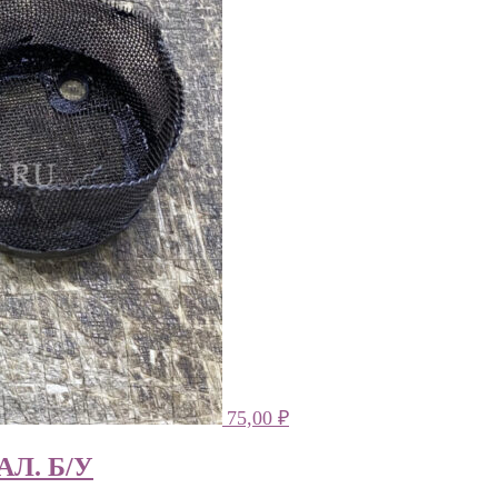
75,00
₽
Л. Б/У