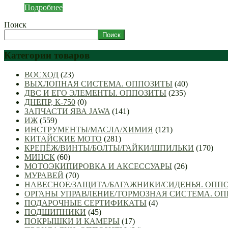
Подробнее
Поиск
Поиск
Категории товаров
ВОСХОД
(23)
ВЫХЛОПНАЯ СИСТЕМА. ОППОЗИТЫ
(40)
ДВС И ЕГО ЭЛЕМЕНТЫ. ОППОЗИТЫ
(235)
ДНЕПР, К-750
(0)
ЗАПЧАСТИ ЯВА JAWA
(141)
ИЖ
(559)
ИНСТРУМЕНТЫ/МАСЛА/ХИМИЯ
(121)
КИТАЙСКИЕ МОТО
(281)
КРЕПЁЖ/ВИНТЫ/БОЛТЫ/ГАЙКИ/ШПИЛЬКИ
(170)
МИНСК
(60)
МОТОЭКИПИРОВКА И АКСЕССУАРЫ
(26)
МУРАВЕЙ
(70)
НАВЕСНОЕ/ЗАЩИТА/БАГАЖНИКИ/СИДЕНЬЯ. ОПП
ОРГАНЫ УПРАВЛЕНИЕ/ТОРМОЗНАЯ СИСТЕМА. О
ПОДАРОЧНЫЕ СЕРТИФИКАТЫ
(4)
ПОДШИПНИКИ
(45)
ПОКРЫШКИ И КАМЕРЫ
(17)