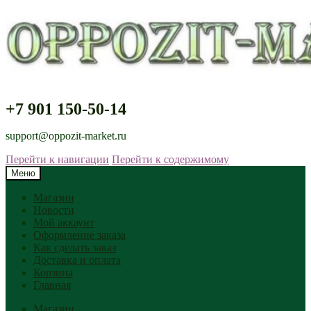
+7 901 150-50-14
support@oppozit-market.ru
Перейти к навигации
Перейти к содержимому
Меню
Магазин
Новости
Мой аккаунт
Оформление заказа
Как сделать заказ
Доставка и оплата
Корзина
Главная
Магазин