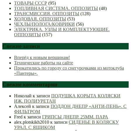
ТОВАРЫ СССР
(95)
ТОПЛИВНАЯ СИСТЕМА. ОППОЗИТЫ
(48)
ТРАНСМИССИЯ. ОППОЗИТЫ
(128)
ХОДОВАЯ. ОППОЗИТЫ
(53)
ЧЕХЛЫ/ПОЛОГА/КОВРИКИ
(56)
ЭЛЕКТРИКА. УЗЛЫ И КОМПЛЕКТУЮЩИЕ.
ОППОЗИТЫ
(157)
Свежие записи
Вперёд к новым вершинам!
Технические работы на сайте
Прокатились по городу со снегурочками из мотоклуба
«Пантеры».
Свежие комментарии
Николай
к записи
ПОДУШКА КОРЫТА КОЛЯСКИ
ИЖ. ПОЛИУРЕТАН
Алексей
к записи
ПОДДОН ДНЕПР «АНТИ-ПЕНЬ». С
ФИЛЬТРОМ
Fred
к записи
ГРИПСЫ ДНЕПР. 25ММ. ПАРА
alex.plotskikh2010
к записи
СИДЕНЬЕ В КОЛЯСКУ
УРАЛ. С ЯЩИКОМ