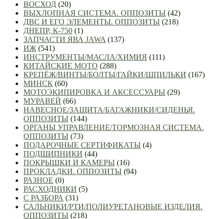
ВОСХОД
(20)
ВЫХЛОПНАЯ СИСТЕМА. ОППОЗИТЫ
(42)
ДВС И ЕГО ЭЛЕМЕНТЫ. ОППОЗИТЫ
(218)
ДНЕПР, К-750
(1)
ЗАПЧАСТИ ЯВА JAWA
(137)
ИЖ
(541)
ИНСТРУМЕНТЫ/МАСЛА/ХИМИЯ
(111)
КИТАЙСКИЕ МОТО
(288)
КРЕПЁЖ/ВИНТЫ/БОЛТЫ/ГАЙКИ/ШПИЛЬКИ
(167)
МИНСК
(60)
МОТОЭКИПИРОВКА И АКСЕССУАРЫ
(29)
МУРАВЕЙ
(66)
НАВЕСНОЕ/ЗАЩИТА/БАГАЖНИКИ/СИДЕНЬЯ.
ОППОЗИТЫ
(144)
ОРГАНЫ УПРАВЛЕНИЕ/ТОРМОЗНАЯ СИСТЕМА.
ОППОЗИТЫ
(73)
ПОДАРОЧНЫЕ СЕРТИФИКАТЫ
(4)
ПОДШИПНИКИ
(44)
ПОКРЫШКИ И КАМЕРЫ
(16)
ПРОКЛАДКИ. ОППОЗИТЫ
(94)
РАЗНОЕ
(0)
РАСХОДНИКИ
(5)
С РАЗБОРА
(31)
САЛЬНИКИ/РТИ/ПОЛИУРЕТАНОВЫЕ ИЗДЕЛИЯ.
ОППОЗИТЫ
(218)