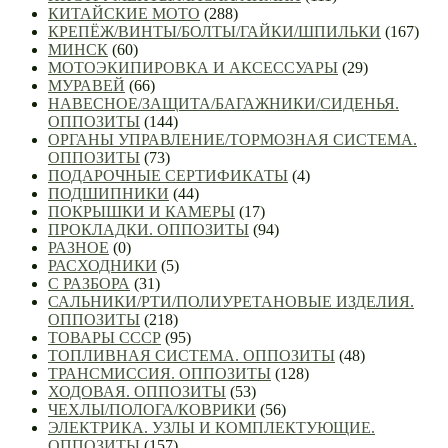
КИТАЙСКИЕ МОТО
(288)
КРЕПЁЖ/ВИНТЫ/БОЛТЫ/ГАЙКИ/ШПИЛЬКИ
(167)
МИНСК
(60)
МОТОЭКИПИРОВКА И АКСЕССУАРЫ
(29)
МУРАВЕЙ
(66)
НАВЕСНОЕ/ЗАЩИТА/БАГАЖНИКИ/СИДЕНЬЯ.
ОППОЗИТЫ
(144)
ОРГАНЫ УПРАВЛЕНИЕ/ТОРМОЗНАЯ СИСТЕМА.
ОППОЗИТЫ
(73)
ПОДАРОЧНЫЕ СЕРТИФИКАТЫ
(4)
ПОДШИПНИКИ
(44)
ПОКРЫШКИ И КАМЕРЫ
(17)
ПРОКЛАДКИ. ОППОЗИТЫ
(94)
РАЗНОЕ
(0)
РАСХОДНИКИ
(5)
С РАЗБОРА
(31)
САЛЬНИКИ/РТИ/ПОЛИУРЕТАНОВЫЕ ИЗДЕЛИЯ.
ОППОЗИТЫ
(218)
ТОВАРЫ СССР
(95)
ТОПЛИВНАЯ СИСТЕМА. ОППОЗИТЫ
(48)
ТРАНСМИССИЯ. ОППОЗИТЫ
(128)
ХОДОВАЯ. ОППОЗИТЫ
(53)
ЧЕХЛЫ/ПОЛОГА/КОВРИКИ
(56)
ЭЛЕКТРИКА. УЗЛЫ И КОМПЛЕКТУЮЩИЕ.
ОППОЗИТЫ
(157)