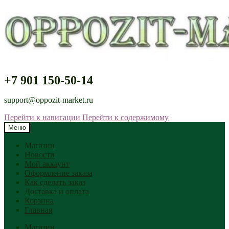
+7 901 150-50-14
support@oppozit-market.ru
Перейти к навигации
Перейти к содержимому
Меню
Магазин
Новости
Мой аккаунт
Оформление заказа
Как сделать заказ
Доставка и оплата
Корзина
Главная
Магазин