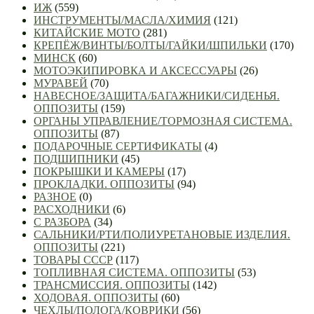
ИЖ
(559)
ИНСТРУМЕНТЫ/МАСЛА/ХИМИЯ
(121)
КИТАЙСКИЕ МОТО
(281)
КРЕПЁЖ/ВИНТЫ/БОЛТЫ/ГАЙКИ/ШПИЛЬКИ
(170)
МИНСК
(60)
МОТОЭКИПИРОВКА И АКСЕССУАРЫ
(26)
МУРАВЕЙ
(70)
НАВЕСНОЕ/ЗАЩИТА/БАГАЖНИКИ/СИДЕНЬЯ.
ОППОЗИТЫ
(159)
ОРГАНЫ УПРАВЛЕНИЕ/ТОРМОЗНАЯ СИСТЕМА.
ОППОЗИТЫ
(87)
ПОДАРОЧНЫЕ СЕРТИФИКАТЫ
(4)
ПОДШИПНИКИ
(45)
ПОКРЫШКИ И КАМЕРЫ
(17)
ПРОКЛАДКИ. ОППОЗИТЫ
(94)
РАЗНОЕ
(0)
РАСХОДНИКИ
(6)
С РАЗБОРА
(34)
САЛЬНИКИ/РТИ/ПОЛИУРЕТАНОВЫЕ ИЗДЕЛИЯ.
ОППОЗИТЫ
(221)
ТОВАРЫ СССР
(117)
ТОПЛИВНАЯ СИСТЕМА. ОППОЗИТЫ
(53)
ТРАНСМИССИЯ. ОППОЗИТЫ
(142)
ХОДОВАЯ. ОППОЗИТЫ
(60)
ЧЕХЛЫ/ПОЛОГА/КОВРИКИ
(56)