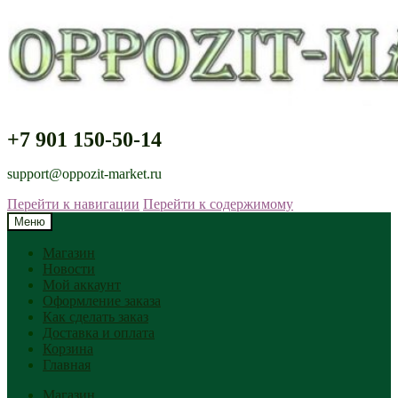
+7 901 150-50-14
support@oppozit-market.ru
Перейти к навигации
Перейти к содержимому
Меню
Магазин
Новости
Мой аккаунт
Оформление заказа
Как сделать заказ
Доставка и оплата
Корзина
Главная
Магазин