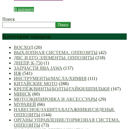
В корзину
Поиск
Поиск
Категории товаров
ВОСХОД
(20)
ВЫХЛОПНАЯ СИСТЕМА. ОППОЗИТЫ
(42)
ДВС И ЕГО ЭЛЕМЕНТЫ. ОППОЗИТЫ
(218)
ДНЕПР, К-750
(1)
ЗАПЧАСТИ ЯВА JAWA
(137)
ИЖ
(541)
ИНСТРУМЕНТЫ/МАСЛА/ХИМИЯ
(111)
КИТАЙСКИЕ МОТО
(288)
КРЕПЁЖ/ВИНТЫ/БОЛТЫ/ГАЙКИ/ШПИЛЬКИ
(167)
МИНСК
(60)
МОТОЭКИПИРОВКА И АКСЕССУАРЫ
(29)
МУРАВЕЙ
(66)
НАВЕСНОЕ/ЗАЩИТА/БАГАЖНИКИ/СИДЕНЬЯ.
ОППОЗИТЫ
(144)
ОРГАНЫ УПРАВЛЕНИЕ/ТОРМОЗНАЯ СИСТЕМА.
ОППОЗИТЫ
(73)