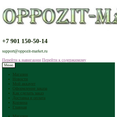
+7 901 150-50-14
support@oppozit-market.ru
Перейти к навигации
Перейти к содержимому
Меню
Магазин
Новости
Мой аккаунт
Оформление заказа
Как сделать заказ
Доставка и оплата
Корзина
Главная
Магазин