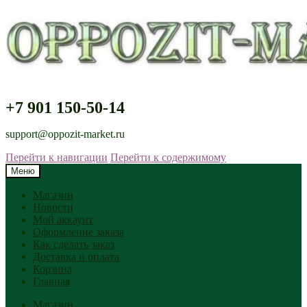
+7 901 150-50-14
support@oppozit-market.ru
Перейти к навигации
Перейти к содержимому
Меню
Магазин
Новости
Мой аккаунт
Оформление заказа
Как сделать заказ
Доставка и оплата
Корзина
Главная
Магазин