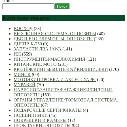
Поиск
Поиск
Категории товаров
ВОСХОД
(23)
ВЫХЛОПНАЯ СИСТЕМА. ОППОЗИТЫ
(40)
ДВС И ЕГО ЭЛЕМЕНТЫ. ОППОЗИТЫ
(235)
ДНЕПР, К-750
(0)
ЗАПЧАСТИ ЯВА JAWA
(141)
ИЖ
(559)
ИНСТРУМЕНТЫ/МАСЛА/ХИМИЯ
(121)
КИТАЙСКИЕ МОТО
(281)
КРЕПЁЖ/ВИНТЫ/БОЛТЫ/ГАЙКИ/ШПИЛЬКИ
(170)
МИНСК
(60)
МОТОЭКИПИРОВКА И АКСЕССУАРЫ
(26)
МУРАВЕЙ
(70)
НАВЕСНОЕ/ЗАЩИТА/БАГАЖНИКИ/СИДЕНЬЯ.
ОППОЗИТЫ
(159)
ОРГАНЫ УПРАВЛЕНИЕ/ТОРМОЗНАЯ СИСТЕМА.
ОППОЗИТЫ
(87)
ПОДАРОЧНЫЕ СЕРТИФИКАТЫ
(4)
ПОДШИПНИКИ
(45)
ПОКРЫШКИ И КАМЕРЫ
(17)
ПРОКЛАДКИ. ОППОЗИТЫ
(94)