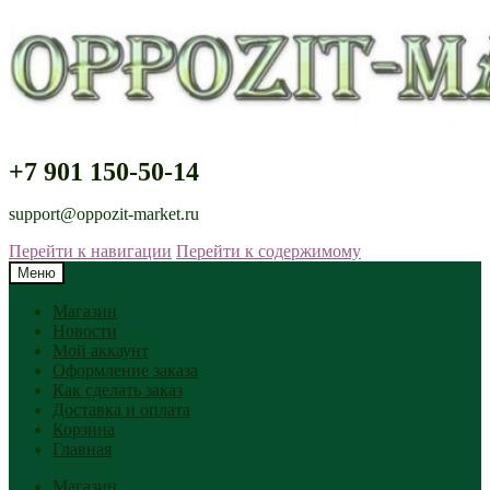
+7 901 150-50-14
support@oppozit-market.ru
Перейти к навигации
Перейти к содержимому
Меню
Магазин
Новости
Мой аккаунт
Оформление заказа
Как сделать заказ
Доставка и оплата
Корзина
Главная
Магазин