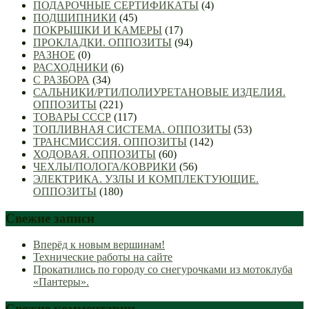
ПОДАРОЧНЫЕ СЕРТИФИКАТЫ
(4)
ПОДШИПНИКИ
(45)
ПОКРЫШКИ И КАМЕРЫ
(17)
ПРОКЛАДКИ. ОППОЗИТЫ
(94)
РАЗНОЕ
(0)
РАСХОДНИКИ
(6)
С РАЗБОРА
(34)
САЛЬНИКИ/РТИ/ПОЛИУРЕТАНОВЫЕ ИЗДЕЛИЯ.
ОППОЗИТЫ
(221)
ТОВАРЫ СССР
(117)
ТОПЛИВНАЯ СИСТЕМА. ОППОЗИТЫ
(53)
ТРАНСМИССИЯ. ОППОЗИТЫ
(142)
ХОДОВАЯ. ОППОЗИТЫ
(60)
ЧЕХЛЫ/ПОЛОГА/КОВРИКИ
(56)
ЭЛЕКТРИКА. УЗЛЫ И КОМПЛЕКТУЮЩИЕ.
ОППОЗИТЫ
(180)
Свежие записи
Вперёд к новым вершинам!
Технические работы на сайте
Прокатились по городу со снегурочками из мотоклуба
«Пантеры».
Свежие комментарии