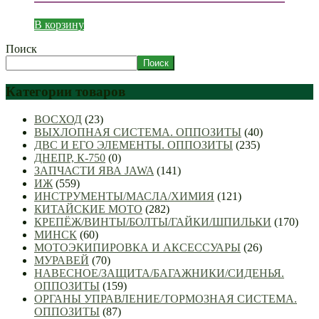
В корзину
Поиск
Поиск
Категории товаров
ВОСХОД
(23)
ВЫХЛОПНАЯ СИСТЕМА. ОППОЗИТЫ
(40)
ДВС И ЕГО ЭЛЕМЕНТЫ. ОППОЗИТЫ
(235)
ДНЕПР, К-750
(0)
ЗАПЧАСТИ ЯВА JAWA
(141)
ИЖ
(559)
ИНСТРУМЕНТЫ/МАСЛА/ХИМИЯ
(121)
КИТАЙСКИЕ МОТО
(282)
КРЕПЁЖ/ВИНТЫ/БОЛТЫ/ГАЙКИ/ШПИЛЬКИ
(170)
МИНСК
(60)
МОТОЭКИПИРОВКА И АКСЕССУАРЫ
(26)
МУРАВЕЙ
(70)
НАВЕСНОЕ/ЗАЩИТА/БАГАЖНИКИ/СИДЕНЬЯ.
ОППОЗИТЫ
(159)
ОРГАНЫ УПРАВЛЕНИЕ/ТОРМОЗНАЯ СИСТЕМА.
ОППОЗИТЫ
(87)