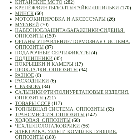
КИТАЙСКИЕ МОТО
(282)
КРЕПЁЖ/ВИНТЫ/БОЛТЫ/ГАЙКИ/ШПИЛЬКИ
(170)
МИНСК
(60)
МОТОЭКИПИРОВКА И АКСЕССУАРЫ
(26)
МУРАВЕЙ
(70)
НАВЕСНОЕ/ЗАЩИТА/БАГАЖНИКИ/СИДЕНЬЯ.
ОППОЗИТЫ
(159)
ОРГАНЫ УПРАВЛЕНИЕ/ТОРМОЗНАЯ СИСТЕМА.
ОППОЗИТЫ
(87)
ПОДАРОЧНЫЕ СЕРТИФИКАТЫ
(4)
ПОДШИПНИКИ
(45)
ПОКРЫШКИ И КАМЕРЫ
(17)
ПРОКЛАДКИ. ОППОЗИТЫ
(94)
РАЗНОЕ
(0)
РАСХОДНИКИ
(6)
С РАЗБОРА
(34)
САЛЬНИКИ/РТИ/ПОЛИУРЕТАНОВЫЕ ИЗДЕЛИЯ.
ОППОЗИТЫ
(221)
ТОВАРЫ СССР
(117)
ТОПЛИВНАЯ СИСТЕМА. ОППОЗИТЫ
(53)
ТРАНСМИССИЯ. ОППОЗИТЫ
(142)
ХОДОВАЯ. ОППОЗИТЫ
(60)
ЧЕХЛЫ/ПОЛОГА/КОВРИКИ
(56)
ЭЛЕКТРИКА. УЗЛЫ И КОМПЛЕКТУЮЩИЕ.
ОППОЗИТЫ
(180)