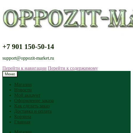
+7 901 150-50-14
support@oppozit-market.ru
Перейти к навигации
Перейти к содержимому
Меню
Магазин
Новости
Мой аккаунт
Оформление заказа
Как сделать заказ
Доставка и оплата
Корзина
Главная
Магазин