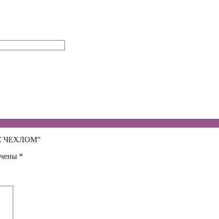
 С ЧЕХЛОМ”
ечены
*