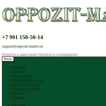
+7 901 150-50-14
support@oppozit-market.ru
Перейти к навигации
Перейти к содержимому
Меню
Магазин
Новости
Мой аккаунт
Оформление заказа
Как сделать заказ
Доставка и оплата
Корзина
Главная
Магазин