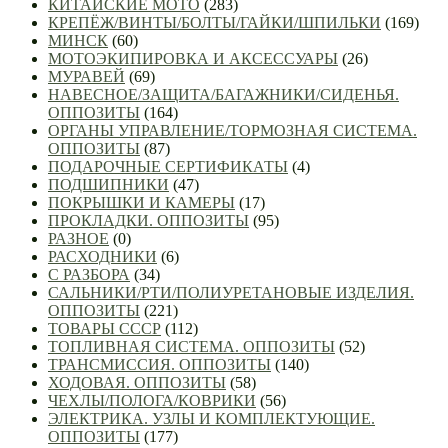
КИТАЙСКИЕ МОТО
(283)
КРЕПЁЖ/ВИНТЫ/БОЛТЫ/ГАЙКИ/ШПИЛЬКИ
(169)
МИНСК
(60)
МОТОЭКИПИРОВКА И АКСЕССУАРЫ
(26)
МУРАВЕЙ
(69)
НАВЕСНОЕ/ЗАЩИТА/БАГАЖНИКИ/СИДЕНЬЯ.
ОППОЗИТЫ
(164)
ОРГАНЫ УПРАВЛЕНИЕ/ТОРМОЗНАЯ СИСТЕМА.
ОППОЗИТЫ
(87)
ПОДАРОЧНЫЕ СЕРТИФИКАТЫ
(4)
ПОДШИПНИКИ
(47)
ПОКРЫШКИ И КАМЕРЫ
(17)
ПРОКЛАДКИ. ОППОЗИТЫ
(95)
РАЗНОЕ
(0)
РАСХОДНИКИ
(6)
С РАЗБОРА
(34)
САЛЬНИКИ/РТИ/ПОЛИУРЕТАНОВЫЕ ИЗДЕЛИЯ.
ОППОЗИТЫ
(221)
ТОВАРЫ СССР
(112)
ТОПЛИВНАЯ СИСТЕМА. ОППОЗИТЫ
(52)
ТРАНСМИССИЯ. ОППОЗИТЫ
(140)
ХОДОВАЯ. ОППОЗИТЫ
(58)
ЧЕХЛЫ/ПОЛОГА/КОВРИКИ
(56)
ЭЛЕКТРИКА. УЗЛЫ И КОМПЛЕКТУЮЩИЕ.
ОППОЗИТЫ
(177)