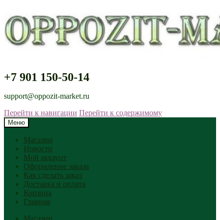
+7 901 150-50-14
support@oppozit-market.ru
Перейти к навигации
Перейти к содержимому
Меню
Магазин
Новости
Мой аккаунт
Оформление заказа
Как сделать заказ
Доставка и оплата
Корзина
Главная
Магазин