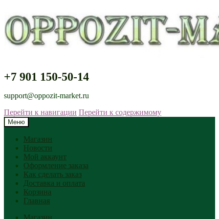
+7 901 150-50-14
support@oppozit-market.ru
Перейти к навигации
Перейти к содержимому
Меню
Магазин
Новости
Мой аккаунт
Оформление заказа
Как сделать заказ
Доставка и оплата
Корзина
Главная
Магазин