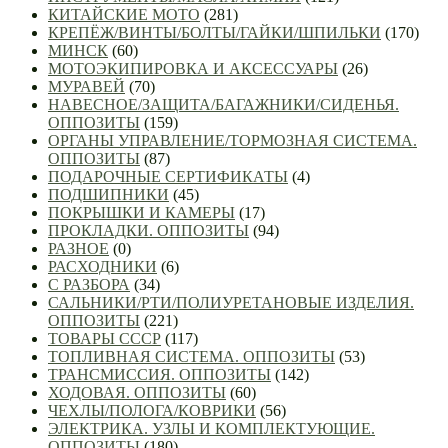
КИТАЙСКИЕ МОТО
(281)
КРЕПЁЖ/ВИНТЫ/БОЛТЫ/ГАЙКИ/ШПИЛЬКИ
(170)
МИНСК
(60)
МОТОЭКИПИРОВКА И АКСЕССУАРЫ
(26)
МУРАВЕЙ
(70)
НАВЕСНОЕ/ЗАЩИТА/БАГАЖНИКИ/СИДЕНЬЯ.
ОППОЗИТЫ
(159)
ОРГАНЫ УПРАВЛЕНИЕ/ТОРМОЗНАЯ СИСТЕМА.
ОППОЗИТЫ
(87)
ПОДАРОЧНЫЕ СЕРТИФИКАТЫ
(4)
ПОДШИПНИКИ
(45)
ПОКРЫШКИ И КАМЕРЫ
(17)
ПРОКЛАДКИ. ОППОЗИТЫ
(94)
РАЗНОЕ
(0)
РАСХОДНИКИ
(6)
С РАЗБОРА
(34)
САЛЬНИКИ/РТИ/ПОЛИУРЕТАНОВЫЕ ИЗДЕЛИЯ.
ОППОЗИТЫ
(221)
ТОВАРЫ СССР
(117)
ТОПЛИВНАЯ СИСТЕМА. ОППОЗИТЫ
(53)
ТРАНСМИССИЯ. ОППОЗИТЫ
(142)
ХОДОВАЯ. ОППОЗИТЫ
(60)
ЧЕХЛЫ/ПОЛОГА/КОВРИКИ
(56)
ЭЛЕКТРИКА. УЗЛЫ И КОМПЛЕКТУЮЩИЕ.
ОППОЗИТЫ
(180)