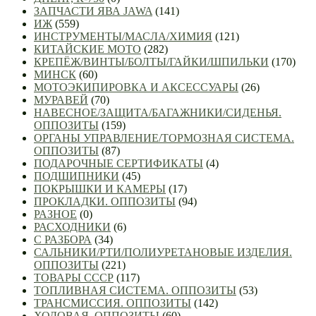
ЗАПЧАСТИ ЯВА JAWA
(141)
ИЖ
(559)
ИНСТРУМЕНТЫ/МАСЛА/ХИМИЯ
(121)
КИТАЙСКИЕ МОТО
(282)
КРЕПЁЖ/ВИНТЫ/БОЛТЫ/ГАЙКИ/ШПИЛЬКИ
(170)
МИНСК
(60)
МОТОЭКИПИРОВКА И АКСЕССУАРЫ
(26)
МУРАВЕЙ
(70)
НАВЕСНОЕ/ЗАЩИТА/БАГАЖНИКИ/СИДЕНЬЯ.
ОППОЗИТЫ
(159)
ОРГАНЫ УПРАВЛЕНИЕ/ТОРМОЗНАЯ СИСТЕМА.
ОППОЗИТЫ
(87)
ПОДАРОЧНЫЕ СЕРТИФИКАТЫ
(4)
ПОДШИПНИКИ
(45)
ПОКРЫШКИ И КАМЕРЫ
(17)
ПРОКЛАДКИ. ОППОЗИТЫ
(94)
РАЗНОЕ
(0)
РАСХОДНИКИ
(6)
С РАЗБОРА
(34)
САЛЬНИКИ/РТИ/ПОЛИУРЕТАНОВЫЕ ИЗДЕЛИЯ.
ОППОЗИТЫ
(221)
ТОВАРЫ СССР
(117)
ТОПЛИВНАЯ СИСТЕМА. ОППОЗИТЫ
(53)
ТРАНСМИССИЯ. ОППОЗИТЫ
(142)
ХОДОВАЯ. ОППОЗИТЫ
(60)