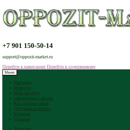
+7 901 150-50-14
support@oppozit-market.ru
Перейти к навигации
Перейти к содержимому
Меню
Магазин
Новости
Мой аккаунт
Оформление заказа
Как сделать заказ
Доставка и оплата
Корзина
Главная
Магазин