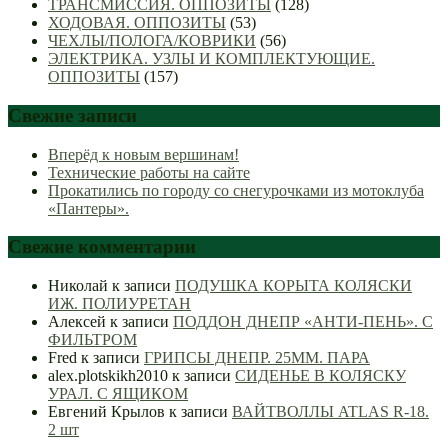
ТРАНСМИССИЯ. ОППОЗИТЫ
(128)
ХОДОВАЯ. ОППОЗИТЫ
(53)
ЧЕХЛЫ/ПОЛОГА/КОВРИКИ
(56)
ЭЛЕКТРИКА. УЗЛЫ И КОМПЛЕКТУЮЩИЕ.
ОППОЗИТЫ
(157)
Свежие записи
Вперёд к новым вершинам!
Технические работы на сайте
Прокатились по городу со снегурочками из мотоклуба
«Пантеры».
Свежие комментарии
Николай
к записи
ПОДУШКА КОРЫТА КОЛЯСКИ
ИЖ. ПОЛИУРЕТАН
Алексей
к записи
ПОДДОН ДНЕПР «АНТИ-ПЕНЬ». С
ФИЛЬТРОМ
Fred
к записи
ГРИПСЫ ДНЕПР. 25ММ. ПАРА
alex.plotskikh2010
к записи
СИДЕНЬЕ В КОЛЯСКУ
УРАЛ. С ЯЩИКОМ
Евгений Крылов
к записи
ВАЙТВОЛЛЫ ATLAS R-18.
2 шт