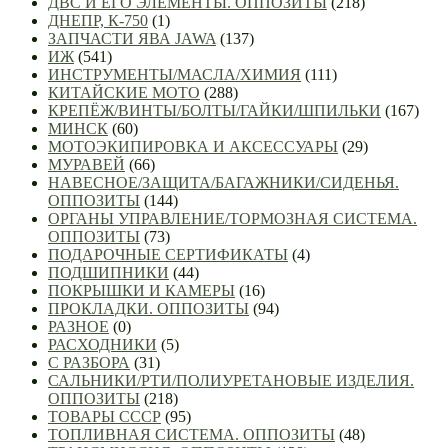
ДВС И ЕГО ЭЛЕМЕНТЫ. ОППОЗИТЫ
(218)
ДНЕПР, К-750
(1)
ЗАПЧАСТИ ЯВА JAWA
(137)
ИЖ
(541)
ИНСТРУМЕНТЫ/МАСЛА/ХИМИЯ
(111)
КИТАЙСКИЕ МОТО
(288)
КРЕПЁЖ/ВИНТЫ/БОЛТЫ/ГАЙКИ/ШПИЛЬКИ
(167)
МИНСК
(60)
МОТОЭКИПИРОВКА И АКСЕССУАРЫ
(29)
МУРАВЕЙ
(66)
НАВЕСНОЕ/ЗАЩИТА/БАГАЖНИКИ/СИДЕНЬЯ.
ОППОЗИТЫ
(144)
ОРГАНЫ УПРАВЛЕНИЕ/ТОРМОЗНАЯ СИСТЕМА.
ОППОЗИТЫ
(73)
ПОДАРОЧНЫЕ СЕРТИФИКАТЫ
(4)
ПОДШИПНИКИ
(44)
ПОКРЫШКИ И КАМЕРЫ
(16)
ПРОКЛАДКИ. ОППОЗИТЫ
(94)
РАЗНОЕ
(0)
РАСХОДНИКИ
(5)
С РАЗБОРА
(31)
САЛЬНИКИ/РТИ/ПОЛИУРЕТАНОВЫЕ ИЗДЕЛИЯ.
ОППОЗИТЫ
(218)
ТОВАРЫ СССР
(95)
ТОПЛИВНАЯ СИСТЕМА. ОППОЗИТЫ
(48)