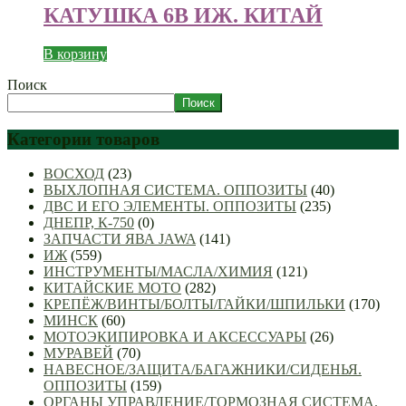
КАТУШКА 6В ИЖ. КИТАЙ
В корзину
Поиск
Поиск
Категории товаров
ВОСХОД
(23)
ВЫХЛОПНАЯ СИСТЕМА. ОППОЗИТЫ
(40)
ДВС И ЕГО ЭЛЕМЕНТЫ. ОППОЗИТЫ
(235)
ДНЕПР, К-750
(0)
ЗАПЧАСТИ ЯВА JAWA
(141)
ИЖ
(559)
ИНСТРУМЕНТЫ/МАСЛА/ХИМИЯ
(121)
КИТАЙСКИЕ МОТО
(282)
КРЕПЁЖ/ВИНТЫ/БОЛТЫ/ГАЙКИ/ШПИЛЬКИ
(170)
МИНСК
(60)
МОТОЭКИПИРОВКА И АКСЕССУАРЫ
(26)
МУРАВЕЙ
(70)
НАВЕСНОЕ/ЗАЩИТА/БАГАЖНИКИ/СИДЕНЬЯ.
ОППОЗИТЫ
(159)
ОРГАНЫ УПРАВЛЕНИЕ/ТОРМОЗНАЯ СИСТЕМА.