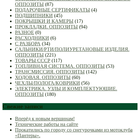
ОППОЗИТЫ
(87)
ПОДАРОЧНЫЕ СЕРТИФИКАТЫ
(4)
ПОДШИПНИКИ
(45)
ПОКРЫШКИ И КАМЕРЫ
(17)
ПРОКЛАДКИ. ОППОЗИТЫ
(94)
РАЗНОЕ
(0)
РАСХОДНИКИ
(6)
С РАЗБОРА
(34)
САЛЬНИКИ/РТИ/ПОЛИУРЕТАНОВЫЕ ИЗДЕЛИЯ.
ОППОЗИТЫ
(221)
ТОВАРЫ СССР
(117)
ТОПЛИВНАЯ СИСТЕМА. ОППОЗИТЫ
(53)
ТРАНСМИССИЯ. ОППОЗИТЫ
(142)
ХОДОВАЯ. ОППОЗИТЫ
(60)
ЧЕХЛЫ/ПОЛОГА/КОВРИКИ
(56)
ЭЛЕКТРИКА. УЗЛЫ И КОМПЛЕКТУЮЩИЕ.
ОППОЗИТЫ
(180)
Свежие записи
Вперёд к новым вершинам!
Технические работы на сайте
Прокатились по городу со снегурочками из мотоклуба
«Пантеры».