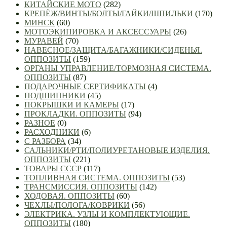
КИТАЙСКИЕ МОТО
(282)
КРЕПЁЖ/ВИНТЫ/БОЛТЫ/ГАЙКИ/ШПИЛЬКИ
(170)
МИНСК
(60)
МОТОЭКИПИРОВКА И АКСЕССУАРЫ
(26)
МУРАВЕЙ
(70)
НАВЕСНОЕ/ЗАЩИТА/БАГАЖНИКИ/СИДЕНЬЯ.
ОППОЗИТЫ
(159)
ОРГАНЫ УПРАВЛЕНИЕ/ТОРМОЗНАЯ СИСТЕМА.
ОППОЗИТЫ
(87)
ПОДАРОЧНЫЕ СЕРТИФИКАТЫ
(4)
ПОДШИПНИКИ
(45)
ПОКРЫШКИ И КАМЕРЫ
(17)
ПРОКЛАДКИ. ОППОЗИТЫ
(94)
РАЗНОЕ
(0)
РАСХОДНИКИ
(6)
С РАЗБОРА
(34)
САЛЬНИКИ/РТИ/ПОЛИУРЕТАНОВЫЕ ИЗДЕЛИЯ.
ОППОЗИТЫ
(221)
ТОВАРЫ СССР
(117)
ТОПЛИВНАЯ СИСТЕМА. ОППОЗИТЫ
(53)
ТРАНСМИССИЯ. ОППОЗИТЫ
(142)
ХОДОВАЯ. ОППОЗИТЫ
(60)
ЧЕХЛЫ/ПОЛОГА/КОВРИКИ
(56)
ЭЛЕКТРИКА. УЗЛЫ И КОМПЛЕКТУЮЩИЕ.
ОППОЗИТЫ
(180)