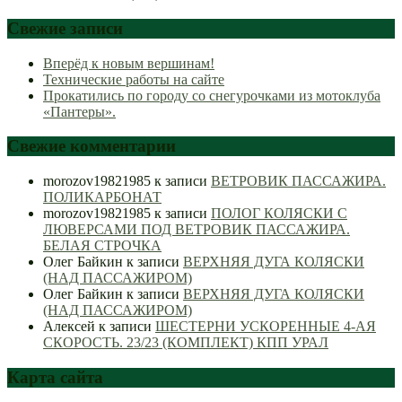
Свежие записи
Вперёд к новым вершинам!
Технические работы на сайте
Прокатились по городу со снегурочками из мотоклуба
«Пантеры».
Свежие комментарии
morozov19821985
к записи
ВЕТРОВИК ПАССАЖИРА.
ПОЛИКАРБОНАТ
morozov19821985
к записи
ПОЛОГ КОЛЯСКИ С
ЛЮВЕРСАМИ ПОД ВЕТРОВИК ПАССАЖИРА.
БЕЛАЯ СТРОЧКА
Олег Байкин
к записи
ВЕРХНЯЯ ДУГА КОЛЯСКИ
(НАД ПАССАЖИРОМ)
Олег Байкин
к записи
ВЕРХНЯЯ ДУГА КОЛЯСКИ
(НАД ПАССАЖИРОМ)
Алексей
к записи
ШЕСТЕРНИ УСКОРЕННЫЕ 4-АЯ
СКОРОСТЬ. 23/23 (КОМПЛЕКТ) КПП УРАЛ
Карта сайта