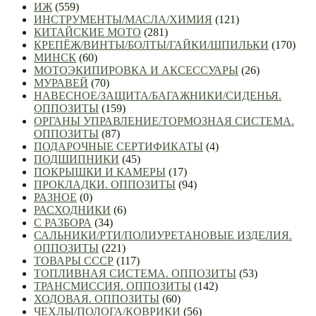
ИЖ
(559)
ИНСТРУМЕНТЫ/МАСЛА/ХИМИЯ
(121)
КИТАЙСКИЕ МОТО
(281)
КРЕПЁЖ/ВИНТЫ/БОЛТЫ/ГАЙКИ/ШПИЛЬКИ
(170)
МИНСК
(60)
МОТОЭКИПИРОВКА И АКСЕССУАРЫ
(26)
МУРАВЕЙ
(70)
НАВЕСНОЕ/ЗАЩИТА/БАГАЖНИКИ/СИДЕНЬЯ.
ОППОЗИТЫ
(159)
ОРГАНЫ УПРАВЛЕНИЕ/ТОРМОЗНАЯ СИСТЕМА.
ОППОЗИТЫ
(87)
ПОДАРОЧНЫЕ СЕРТИФИКАТЫ
(4)
ПОДШИПНИКИ
(45)
ПОКРЫШКИ И КАМЕРЫ
(17)
ПРОКЛАДКИ. ОППОЗИТЫ
(94)
РАЗНОЕ
(0)
РАСХОДНИКИ
(6)
С РАЗБОРА
(34)
САЛЬНИКИ/РТИ/ПОЛИУРЕТАНОВЫЕ ИЗДЕЛИЯ.
ОППОЗИТЫ
(221)
ТОВАРЫ СССР
(117)
ТОПЛИВНАЯ СИСТЕМА. ОППОЗИТЫ
(53)
ТРАНСМИССИЯ. ОППОЗИТЫ
(142)
ХОДОВАЯ. ОППОЗИТЫ
(60)
ЧЕХЛЫ/ПОЛОГА/КОВРИКИ
(56)