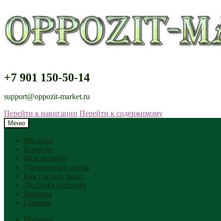
+7 901 150-50-14
support@oppozit-market.ru
Перейти к навигации
Перейти к содержимому
Меню
Магазин
Новости
Мой аккаунт
Оформление заказа
Как сделать заказ
Доставка и оплата
Корзина
Главная
Магазин